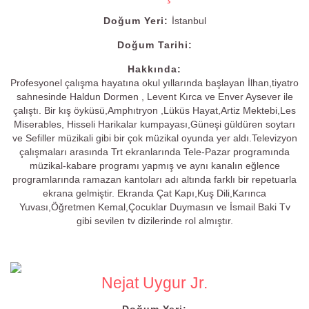
Doğum Yeri:
İstanbul
Doğum Tarihi:
Hakkında:
Profesyonel çalışma hayatına okul yıllarında başlayan İlhan,tiyatro
sahnesinde Haldun Dormen , Levent Kırca ve Enver Aysever ile
çalıştı. Bir kış öyküsü,Amphıtryon ,Lüküs Hayat,Artiz Mektebi,Les
Miserables, Hisseli Harikalar kumpayası,Güneşi güldüren soytarı
ve Sefiller müzikali gibi bir çok müzikal oyunda yer aldı.Televizyon
çalışmaları arasında Trt ekranlarında Tele-Pazar programında
müzikal-kabare programı yapmış ve aynı kanalın eğlence
programlarında ramazan kantoları adı altında farklı bir repetuarla
ekrana gelmiştir. Ekranda Çat Kapı,Kuş Dili,Karınca
Yuvası,Öğretmen Kemal,Çocuklar Duymasın ve İsmail Baki Tv
gibi sevilen tv dizilerinde rol almıştır.
Nejat Uygur Jr.