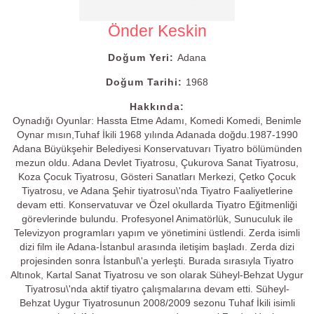
Önder Keskin
Doğum Yeri:
Adana
Doğum Tarihi:
1968
Hakkında:
Oynadığı Oyunlar: Hassta Etme Adamı, Komedi Komedi, Benimle
Oynar mısın,Tuhaf İkili 1968 yılında Adanada doğdu.1987-1990
Adana Büyükşehir Belediyesi Konservatuvarı Tiyatro bölümünden
mezun oldu. Adana Devlet Tiyatrosu, Çukurova Sanat Tiyatrosu,
Koza Çocuk Tiyatrosu, Gösteri Sanatları Merkezi, Çetko Çocuk
Tiyatrosu, ve Adana Şehir tiyatrosu\'nda Tiyatro Faaliyetlerine
devam etti. Konservatuvar ve Özel okullarda Tiyatro Eğitmenliği
görevlerinde bulundu. Profesyonel Animatörlük, Sunuculuk ile
Televizyon programları yapım ve yönetimini üstlendi. Zerda isimli
dizi film ile Adana-İstanbul arasında iletişim başladı. Zerda dizi
projesinden sonra İstanbul\'a yerleşti. Burada sırasıyla Tiyatro
Altınok, Kartal Sanat Tiyatrosu ve son olarak Süheyl-Behzat Uygur
Tiyatrosu\'nda aktif tiyatro çalışmalarına devam etti. Süheyl-
Behzat Uygur Tiyatrosunun 2008/2009 sezonu Tuhaf İkili isimli