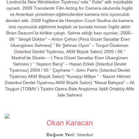
Londra’da New Wimbledon Tiyatrosu’ nda " Evita" adlı müzikalde
oynadı. 2009 Translantic Film Acting for Camera okulunda İngiliz
ve Amerikalı yönetmen-eğitimcilerden kamera önü oyunculuk
dersleri aldı. 2008 İngiltere’de Hampton Court Studios da kamera
önü oyunculuk eğitimine başladı ve burada hocası İngiliz aktör
Brian Deacon\'la birlikte çalıştı. Sahne aldığı bazı oyunlar; 2006–
08 “ Sevgili Doktor” – Anton Çehov (Pera Güzel Sanatlar Eren
Uluergüven Sahnesi) “ Bir Şehnaz Oyun” – Turgut Özakman
(İstanbul Devlet Tiyatrosu, AKM Büyük Salon) 2005 / 06 “
Madrid’de Dizeler – ( Pera Güzel Sanatlar Eren Uluergüven
Sahnesi ) “ Yaşasın Barış” – Hasan Erkek (İstanbul Devlet
Tiyatrosu) 2004 / 05 “ Çayhane “- John Patric (İstanbul Devlet
Tiyatrosu AKM Büyük Salon) “Kuvayyi Milliye “ - Nazım Hikmet
(İstanbul Devlet Tiyatrosu AKM Büyük Salon) “Masal Bahçesi” – Ali
Taygun (TOBAV ) Tiyatro Opera Bale Araştırma Vakfi Ortaköy Afife
Jale Sahnesi
Okan Karacan
Doğum Yeri:
İstanbul