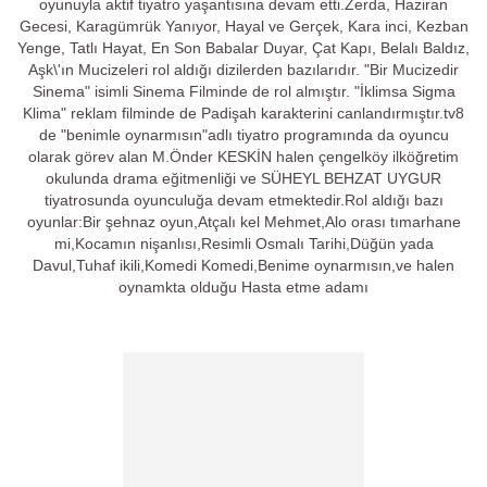
oyunuyla aktif tiyatro yaşantısına devam etti.Zerda, Haziran
Gecesi, Karagümrük Yanıyor, Hayal ve Gerçek, Kara inci, Kezban
Yenge, Tatlı Hayat, En Son Babalar Duyar, Çat Kapı, Belalı Baldız,
Aşk\'ın Mucizeleri rol aldığı dizilerden bazılarıdır. "Bir Mucizedir
Sinema" isimli Sinema Filminde de rol almıştır. "İklimsa Sigma
Klima" reklam filminde de Padişah karakterini canlandırmıştır.tv8
de "benimle oynarmısın"adlı tiyatro programında da oyuncu
olarak görev alan M.Önder KESKİN halen çengelköy ilköğretim
okulunda drama eğitmenliği ve SÜHEYL BEHZAT UYGUR
tiyatrosunda oyunculuğa devam etmektedir.Rol aldığı bazı
oyunlar:Bir şehnaz oyun,Atçalı kel Mehmet,Alo orası tımarhane
mi,Kocamın nişanlısı,Resimli Osmalı Tarihi,Düğün yada
Davul,Tuhaf ikili,Komedi Komedi,Benime oynarmısın,ve halen
oynamkta olduğu Hasta etme adamı