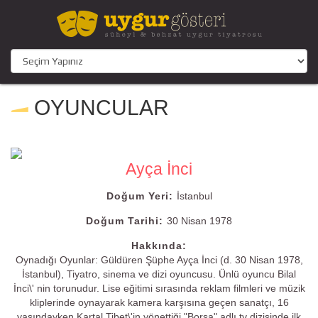
OYUNCULAR
Ayça İnci
Doğum Yeri:
İstanbul
Doğum Tarihi:
30 Nisan 1978
Hakkında:
Oynadığı Oyunlar: Güldüren Şüphe Ayça İnci (d. 30 Nisan 1978,
İstanbul), Tiyatro, sinema ve dizi oyuncusu. Ünlü oyuncu Bilal
İnci\' nin torunudur. Lise eğitimi sırasında reklam filmleri ve müzik
kliplerinde oynayarak kamera karşısına geçen sanatçı, 16
yaşındayken Kartal Tibet\'in yönettiği "Borsa" adlı tv dizisinde ilk