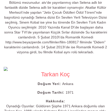
Bölümü mezunudur. atv’de yayınlanmış olan Selena adlı bir
fantastik dizide Selena adlı bir karakteri oynamıştır. Akatlar Kültür
Merkezi\'nde yapılan "Jetix Çocuk Ödülleri Ödül Töreni"nde
başrolünü oynadığı Selena dizisi En Sevilen Yerli Televizyon Dizisi
seçilmiş, Sinem Kobal ise yine bu törende En Sevilen Türk Kadın
Oyuncu seçilmiştir. 2010 Yazında Kanal D\'de başlayan daha
sonra Star TV\'de yayınlanan Küçük Sırlar dizisinde Su karakterini
canlandırdı. 5 Şubat 2010\'da Romantik Komedi
http://www.beyazperde.com/filmler/film-180817 filminde "Didem"
karakterini canlandırdı. 14 Şubat 2013\'de ise Romantik Komedi 2
vizyona girdi, bu filmde Kobal aynı rolü tekrarladı.
Tarkan Koç
Doğum Yeri:
Ankara
Doğum Tarihi:
1971
Hakkında:
Oynadığı Oyunlar: Güldüren Şüphe 1971 Ankara doğumlu olan