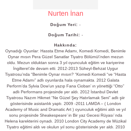
Nurten İnan
Doğum Yeri:
-
Doğum Tarihi:
-
Hakkında:
Oynadığı Oyunlar: Hassta Etme Adamı, Komedi Komedi, Benimle
Oynar mısın Pera Güzel Sanatlar Tiyatro Bölümü\'nden mezun
oldu. Mezun olduktan sonra 3 yıl oyunculuk eğitim ve kariyerine
İngiltere\'de devam etti. 2012-2013 Süheyl-Behzat Uygur
Tiyatrosu’nda “Benimle Oynar mısın? “Komedi Komedi “ve “Hasta
Etme Adamı” adlı oyunlarda hala oynamakta. 2012 Galata
Perform’da Sylvia Dow’un yazıp Fana Cioban’ ın yönettiği “Otto”
adlı Performans projesinde yer aldı. 2012 İstanbul Devlet
Tiyatrosu Nazım Hikmet “Ne Güzel Şey Hatırlamak Seni” adlı şiir
gösterisinde asistanlık yaptı. 2009 -2011 LAMDA – ( London
Academy of Music and Dramatic Art ) oyunculuk eğitimi aldı ve yıl
sonu projesinde Sheakespeare’ in Bir yaz Gecesi Rüyası’ nda
Helena karekterini oynadı. 2010 London City Academy de Müzikal
Tiyatro eğitimi aldı ve okulun yıl sonu gösterisinde yer aldı. 2010