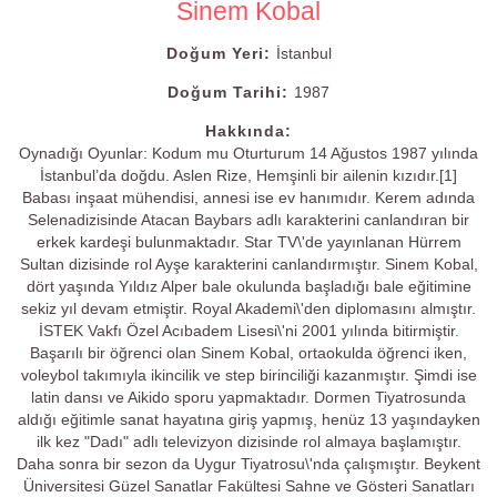
Sinem Kobal
Doğum Yeri:
İstanbul
Doğum Tarihi:
1987
Hakkında:
Oynadığı Oyunlar: Kodum mu Oturturum 14 Ağustos 1987 yılında
İstanbul’da doğdu. Aslen Rize, Hemşinli bir ailenin kızıdır.[1]
Babası inşaat mühendisi, annesi ise ev hanımıdır. Kerem adında
Selenadizisinde Atacan Baybars adlı karakterini canlandıran bir
erkek kardeşi bulunmaktadır. Star TV\'de yayınlanan Hürrem
Sultan dizisinde rol Ayşe karakterini canlandırmıştır. Sinem Kobal,
dört yaşında Yıldız Alper bale okulunda başladığı bale eğitimine
sekiz yıl devam etmiştir. Royal Akademi\'den diplomasını almıştır.
İSTEK Vakfı Özel Acıbadem Lisesi\'ni 2001 yılında bitirmiştir.
Başarılı bir öğrenci olan Sinem Kobal, ortaokulda öğrenci iken,
voleybol takımıyla ikincilik ve step birinciliği kazanmıştır. Şimdi ise
latin dansı ve Aikido sporu yapmaktadır. Dormen Tiyatrosunda
aldığı eğitimle sanat hayatına giriş yapmış, henüz 13 yaşındayken
ilk kez "Dadı" adlı televizyon dizisinde rol almaya başlamıştır.
Daha sonra bir sezon da Uygur Tiyatrosu\'nda çalışmıştır. Beykent
Üniversitesi Güzel Sanatlar Fakültesi Sahne ve Gösteri Sanatları