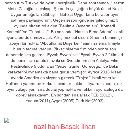
sezon tüm Türkiye de oyunu sergiledik. Daha sonrasında 1 sezon
Metin Zakoğlu ile çalışıp, Şu anda çalıştığım büyük üstad Nejat
Uygur un oğulları Süheyl – Behzat Uygur larla beraber aynı
sahneyi paylaşıyorum. Geçen sezon içinde sergilediğimiz 3
oyunda birden rol aldım.”Benimle Oynarmısın” “Komedi
Komedi””ve “Tuhaf İkili”. Bu sezonda “Hassta Etme Adamı” isimli
oyunla perdelerimizi açtık. Alkışımız bol olsun. Sinema benim için
apayrı bir nokta. “Abdülhamit Düşerken” isimli sinema filmiyle
bunun tadına vardım. Birkaç sinema filminden sonra son
dönemde ses getiren “Eyvah Eyvah” ve “Eyvah Eyvah 2 “ filmleri
de benim için unutulmaz iki serüvendir. En son Antalya Film
Festivalinde 5 ödül alan “Güzel Günler Göreceğiz” de Bekir
karakterini oynamakta bana gurur vermiştir. Ayrıca 2013 Nisan
ayında Amerika da vizyona girecek “Trajedi” isimli Amerika-
Hollanda yapımı bir korku filminde rol aldım. Tiyatro, sinema, dizi
oyunculuğu yanı sıra dublaj yapmakta ve reklam oyunculuğu da
görev almaktayım. En sondan sıralarsak TEB (2012),
Yudum(2011),Aygaz(2005),Türk Net(2003)
nazlıhan Başak İlhan