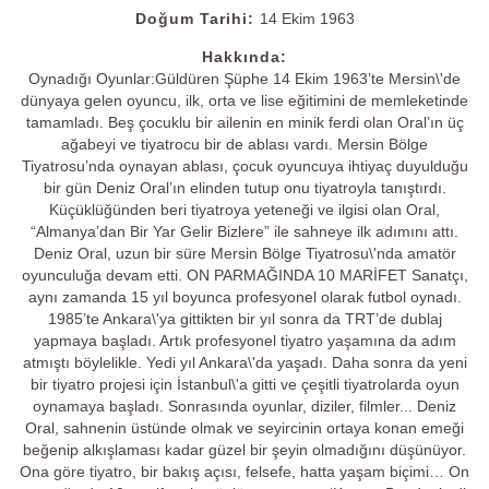
Doğum Tarihi:
14 Ekim 1963
Hakkında:
Oynadığı Oyunlar:Güldüren Şüphe 14 Ekim 1963’te Mersin\'de
dünyaya gelen oyuncu, ilk, orta ve lise eğitimini de memleketinde
tamamladı. Beş çocuklu bir ailenin en minik ferdi olan Oral’ın üç
ağabeyi ve tiyatrocu bir de ablası vardı. Mersin Bölge
Tiyatrosu’nda oynayan ablası, çocuk oyuncuya ihtiyaç duyulduğu
bir gün Deniz Oral’ın elinden tutup onu tiyatroyla tanıştırdı.
Küçüklüğünden beri tiyatroya yeteneği ve ilgisi olan Oral,
“Almanya’dan Bir Yar Gelir Bizlere” ile sahneye ilk adımını attı.
Deniz Oral, uzun bir süre Mersin Bölge Tiyatrosu\'nda amatör
oyunculuğa devam etti. ON PARMAĞINDA 10 MARİFET Sanatçı,
aynı zamanda 15 yıl boyunca profesyonel olarak futbol oynadı.
1985’te Ankara\'ya gittikten bir yıl sonra da TRT’de dublaj
yapmaya başladı. Artık profesyonel tiyatro yaşamına da adım
atmıştı böylelikle. Yedi yıl Ankara\'da yaşadı. Daha sonra da yeni
bir tiyatro projesi için İstanbul\'a gitti ve çeşitli tiyatrolarda oyun
oynamaya başladı. Sonrasında oyunlar, diziler, filmler... Deniz
Oral, sahnenin üstünde olmak ve seyircinin ortaya konan emeği
beğenip alkışlaması kadar güzel bir şeyin olmadığını düşünüyor.
Ona göre tiyatro, bir bakış açısı, felsefe, hatta yaşam biçimi… On