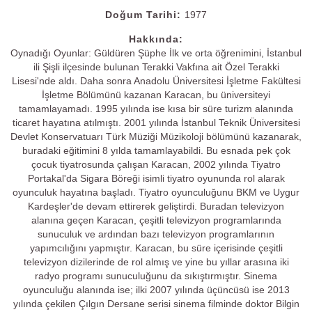
Doğum Tarihi:
1977
Hakkında:
Oynadığı Oyunlar: Güldüren Şüphe İlk ve orta öğrenimini, İstanbul
ili Şişli ilçesinde bulunan Terakki Vakfına ait Özel Terakki
Lisesi'nde aldı. Daha sonra Anadolu Üniversitesi İşletme Fakültesi
İşletme Bölümünü kazanan Karacan, bu üniversiteyi
tamamlayamadı. 1995 yılında ise kısa bir süre turizm alanında
ticaret hayatına atılmıştı. 2001 yılında İstanbul Teknik Üniversitesi
Devlet Konservatuarı Türk Müziği Müzikoloji bölümünü kazanarak,
buradaki eğitimini 8 yılda tamamlayabildi. Bu esnada pek çok
çocuk tiyatrosunda çalışan Karacan, 2002 yılında Tiyatro
Portakal'da Sigara Böreği isimli tiyatro oyununda rol alarak
oyunculuk hayatına başladı. Tiyatro oyunculuğunu BKM ve Uygur
Kardeşler'de devam ettirerek geliştirdi. Buradan televizyon
alanına geçen Karacan, çeşitli televizyon programlarında
sunuculuk ve ardından bazı televizyon programlarının
yapımcılığını yapmıştır. Karacan, bu süre içerisinde çeşitli
televizyon dizilerinde de rol almış ve yine bu yıllar arasına iki
radyo programı sunuculuğunu da sıkıştırmıştır. Sinema
oyunculuğu alanında ise; ilki 2007 yılında üçüncüsü ise 2013
yılında çekilen Çılgın Dersane serisi sinema filminde doktor Bilgin