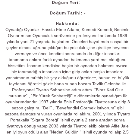
Doğum Yeri:
-
Doğum Tarihi:
-
Hakkında:
Oynadığı Oyunlar: Hassta Etme Adamı, Komedi Komedi, Benimle
Oynar mısın Oyunculuk serüvenine profesyonel anlamda 1989
yılında yani 21 yaşında başladım. Önceleri hayatımda sosyal bir
şeyler olması uğruna çıktığım bu yolculuk içine girdikçe heyecan
vermeye ve önce kendimi sonrasında da diğer insanları
tanımama onlara farklı aynadan bakmama yardımcı olduğunu
hissettim. İnsanın kendisine başka bir aynadan bakması ayrıca
hiç tanımadığın insanların içine girip onları başka insanlara
yansıtmanın müthiş bir şey olduğunu öğrenince, bunun en büyük
faydasını öğretici gözle bana sunan hocam Tevfik Gelenbe ile
Profesyonel Tiyatro Sahnesine adım attım. “Biraz Kati Olur
musunuz” , “Bir Yürek Sohbetçiği” o dönemlerde oynadığım ilk
oyunlarımdandır. 1997 yılında Enis Fosforoğlu Tiyatrosuna girip 3
sezon çalıştım. “Deli” , “Beyefendiyi Görmek İstiyorum” gibi
sezona damgasını vuran oyunlarda rol aldım. 2001 yılında Tiyatro
Portakalla “Sigara Böreği” isimli oyunla 2 sene aradan sonra
tiyatroya dönüş yapıp 2003 yılında Tiyatrol ekibi olarak Afife Jale
en iyi oyun ödülü alan “Neden Güldün “ isimli oyunda rol alıp 2,5