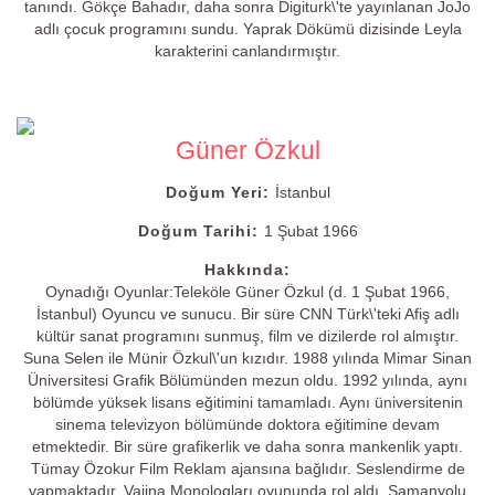
tanındı. Gökçe Bahadır, daha sonra Digiturk\'te yayınlanan JoJo
adlı çocuk programını sundu. Yaprak Dökümü dizisinde Leyla
karakterini canlandırmıştır.
Güner Özkul
Doğum Yeri:
İstanbul
Doğum Tarihi:
1 Şubat 1966
Hakkında:
Oynadığı Oyunlar:Teleköle Güner Özkul (d. 1 Şubat 1966,
İstanbul) Oyuncu ve sunucu. Bir süre CNN Türk\'teki Afiş adlı
kültür sanat programını sunmuş, film ve dizilerde rol almıştır.
Suna Selen ile Münir Özkul\'un kızıdır. 1988 yılında Mimar Sinan
Üniversitesi Grafik Bölümünden mezun oldu. 1992 yılında, aynı
bölümde yüksek lisans eğitimini tamamladı. Aynı üniversitenin
sinema televizyon bölümünde doktora eğitimine devam
etmektedir. Bir süre grafikerlik ve daha sonra mankenlik yaptı.
Tümay Özokur Film Reklam ajansına bağlıdır. Seslendirme de
yapmaktadır. Vajina Monologları oyununda rol aldı. Samanyolu