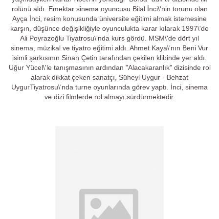
rolünü aldı. Emektar sinema oyuncusu Bilal İnci\'nin torunu olan
Ayça İnci, resim konusunda üniversite eğitimi almak istemesine
karşın, düşünce değişikliğiyle oyunculukta karar kılarak 1997\'de
Ali Poyrazoğlu Tiyatrosu\'nda kurs gördü. MSM\'de dört yıl
sinema, müzikal ve tiyatro eğitimi aldı. Ahmet Kaya\'nın Beni Vur
isimli şarkısının Sinan Çetin tarafından çekilen klibinde yer aldı.
Uğur Yücel\'le tanışmasının ardından "Alacakaranlık" dizisinde rol
alarak dikkat çeken sanatçı, Süheyl Uygur - Behzat
UygurTiyatrosu\'nda turne oyunlarında görev yaptı. İnci, sinema
ve dizi filmlerde rol almayı sürdürmektedir.