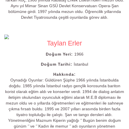
Tarkan Koç, 1988 yılında Kabataş Erkek Lisesi\'nden mezun oldu.
Aynı yıl Mimar Sinan GSÜ Devlet Konservatuarı Opera-Şan
bölümüne girdi. 1997 yılında mezun oldu. Öğrencilik yıllarında
Devlet Tiyatrosunda çeşitli oyunlarda görev aldı.
Taylan Erler
Doğum Yeri:
1966
Doğum Tarihi:
İstanbul
Hakkında:
Oynadığı Oyunlar: Güldüren Şüphe 1966 yılında İstanbulda
doğdu. 1985 yılında İstanbul radyo gençlik korosunda bariton
korist olarak eğtim aldı ve konserler verdi. 1994 de dialog anlatım
iletişim okulundan oyunculuk eğtimi alarak M.E.B diploması ile
mezun oldu ve o yıllarda öğretmenleri ve eğitmenleri ile sahneye
çıkma fırsatı buldu. 1995 ve 2007 yılları arasında birden fazla
tiyatro topluluğu ile çalıştı. Şan ve tango dersleri aldı.
Yönetmenliğini Maznum Kiperin yağtığı ‘’ Bugün benim doğum
günüm ‘’ ve ‘’ Kadın ile memur ‘’ adı oyunların yönetmen