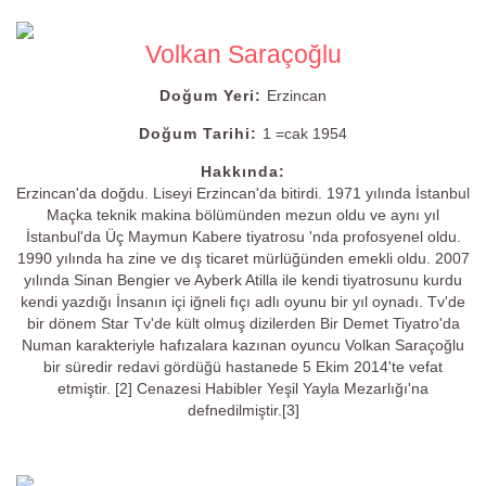
Volkan Saraçoğlu
Doğum Yeri:
Erzincan
Doğum Tarihi:
1 =cak 1954
Hakkında:
Erzincan'da doğdu. Liseyi Erzincan'da bitirdi. 1971 yılında İstanbul
Maçka teknik makina bölümünden mezun oldu ve aynı yıl
İstanbul'da Üç Maymun Kabere tiyatrosu 'nda profosyenel oldu.
1990 yılında ha zine ve dış ticaret mürlüğünden emekli oldu. 2007
yılında Sinan Bengier ve Ayberk Atilla ile kendi tiyatrosunu kurdu
kendi yazdığı İnsanın içi iğneli fıçı adlı oyunu bir yıl oynadı. Tv'de
bir dönem Star Tv'de kült olmuş dizilerden Bir Demet Tiyatro'da
Numan karakteriyle hafızalara kazınan oyuncu Volkan Saraçoğlu
bir süredir redavi gördüğü hastanede 5 Ekim 2014'te vefat
etmiştir. [2] Cenazesi Habibler Yeşil Yayla Mezarlığı'na
defnedilmiştir.[3]